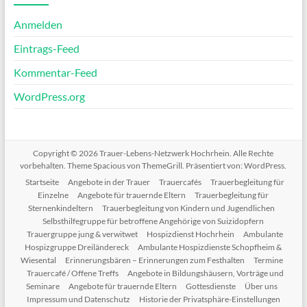
Anmelden
Eintrags-Feed
Kommentar-Feed
WordPress.org
Copyright © 2026
Trauer-Lebens-Netzwerk Hochrhein
. Alle Rechte
vorbehalten. Theme
Spacious
von ThemeGrill. Präsentiert von:
WordPress
.
Startseite
Angebote in der Trauer
Trauercafés
Trauerbegleitung für
Einzelne
Angebote für trauernde Eltern
Trauerbegleitung für
Sternenkindeltern
Trauerbegleitung von Kindern und Jugendlichen
Selbsthilfegruppe für betroffene Angehörige von Suizidopfern
Trauergruppe jung & verwitwet
Hospizdienst Hochrhein
Ambulante
Hospizgruppe Dreiländereck
Ambulante Hospizdienste Schopfheim &
Wiesental
Erinnerungsbären – Erinnerungen zum Festhalten
Termine
Trauercafé / Offene Treffs
Angebote in Bildungshäusern, Vorträge und
Seminare
Angebote für trauernde Eltern
Gottesdienste
Über uns
Impressum und Datenschutz
Historie der Privatsphäre-Einstellungen