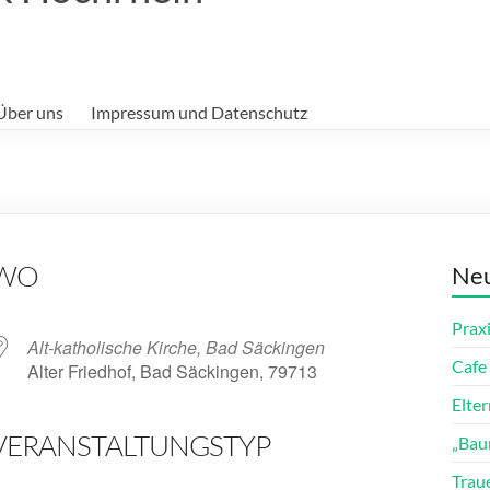
Über uns
Impressum und Datenschutz
WO
Neu
Prax
Alt-katholische Kirche, Bad Säckingen
Cafe 
Alter Friedhof, Bad Säckingen, 79713
Elte
VERANSTALTUNGSTYP
„Bau
ender
iCalendar
Trau