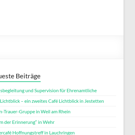
este Beiträge
isbegleitung und Supervision für Ehrenamtliche
Lichtblick – ein zweites Café Lichtblick in Jestetten
rn-Trauer-Gruppe in Weil am Rhein
m der Erinnerung“ in Wehr
ercafé Hoffnungstreff in Lauchringen
Office 365
Outlook Live