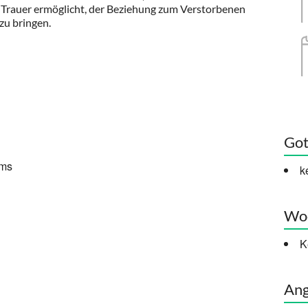
 Trauer ermöglicht, der Beziehung zum Verstorbenen
zu bringen.
Got
ums
k
Woc
K
Ang