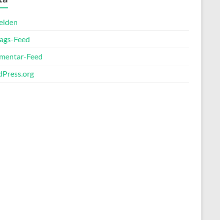
elden
rags-Feed
entar-Feed
Press.org