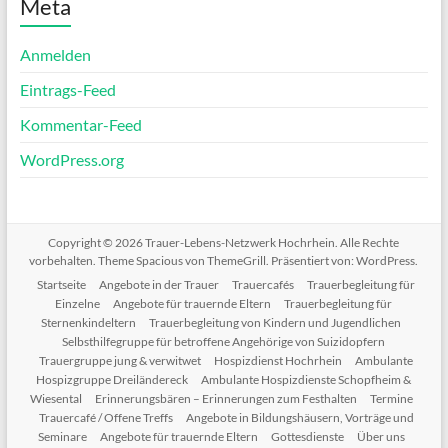
Meta
Anmelden
Eintrags-Feed
Kommentar-Feed
WordPress.org
Copyright © 2026
Trauer-Lebens-Netzwerk Hochrhein
. Alle Rechte
vorbehalten. Theme
Spacious
von ThemeGrill. Präsentiert von:
WordPress
.
Startseite
Angebote in der Trauer
Trauercafés
Trauerbegleitung für
Einzelne
Angebote für trauernde Eltern
Trauerbegleitung für
Sternenkindeltern
Trauerbegleitung von Kindern und Jugendlichen
Selbsthilfegruppe für betroffene Angehörige von Suizidopfern
Trauergruppe jung & verwitwet
Hospizdienst Hochrhein
Ambulante
Hospizgruppe Dreiländereck
Ambulante Hospizdienste Schopfheim &
Wiesental
Erinnerungsbären – Erinnerungen zum Festhalten
Termine
Trauercafé / Offene Treffs
Angebote in Bildungshäusern, Vorträge und
Seminare
Angebote für trauernde Eltern
Gottesdienste
Über uns