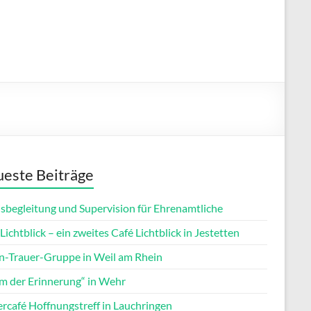
este Beiträge
isbegleitung und Supervision für Ehrenamtliche
Lichtblick – ein zweites Café Lichtblick in Jestetten
rn-Trauer-Gruppe in Weil am Rhein
m der Erinnerung“ in Wehr
ercafé Hoffnungstreff in Lauchringen
Office 365
Outlook Live