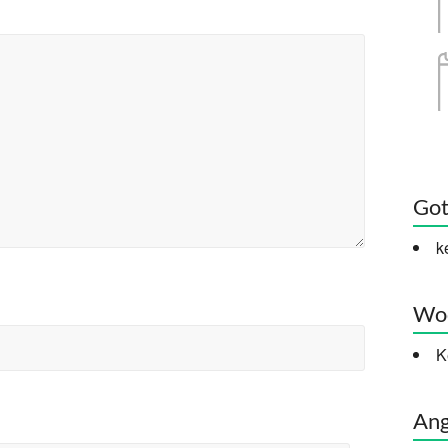
Got
k
Woc
K
Ang