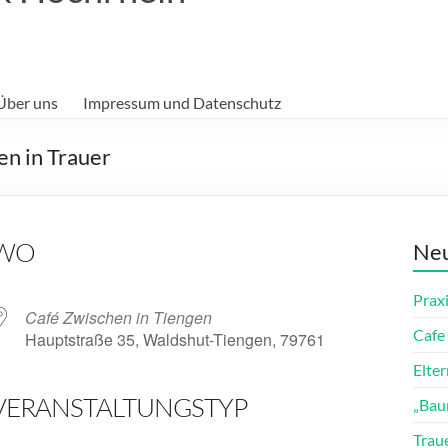
Über uns
Impressum und Datenschutz
n in Trauer
WO
Neu
Prax
Café Zwischen in Tiengen
Cafe 
Hauptstraße 35, Waldshut-Tiengen, 79761
Elte
VERANSTALTUNGSTYP
„Bau
ender
iCalendar
Trau