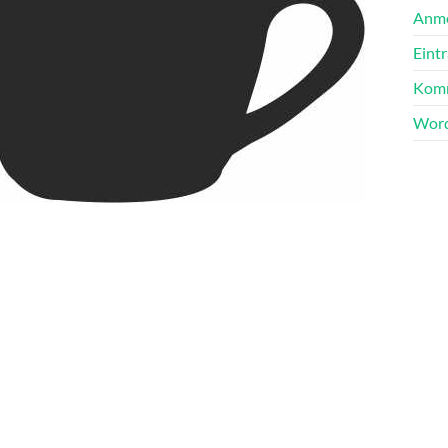
Anm
Eint
Komm
Word