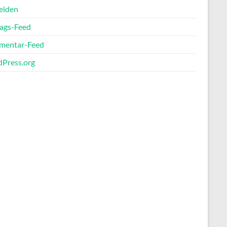
elden
rags-Feed
entar-Feed
Press.org