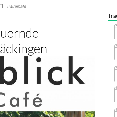
Trauercafé
Tra
auernde
äckingen