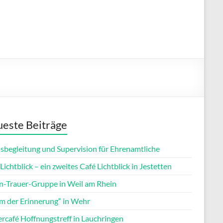
este Beiträge
isbegleitung und Supervision für Ehrenamtliche
Lichtblick – ein zweites Café Lichtblick in Jestetten
rn-Trauer-Gruppe in Weil am Rhein
m der Erinnerung“ in Wehr
ercafé Hoffnungstreff in Lauchringen
Office 365
Outlook Live