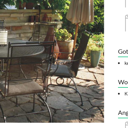
Got
k
Woc
K
Ang