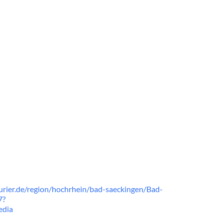
rier.de/region/hochrhein/bad-saeckingen/Bad-
7?
edia