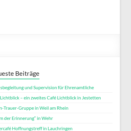
este Beiträge
isbegleitung und Supervision für Ehrenamtliche
Lichtblick – ein zweites Café Lichtblick in Jestetten
rn-Trauer-Gruppe in Weil am Rhein
m der Erinnerung“ in Wehr
ercafé Hoffnungstreff in Lauchringen
Office 365
Outlook Live