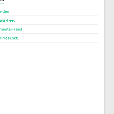
elden
rags-Feed
entar-Feed
Press.org