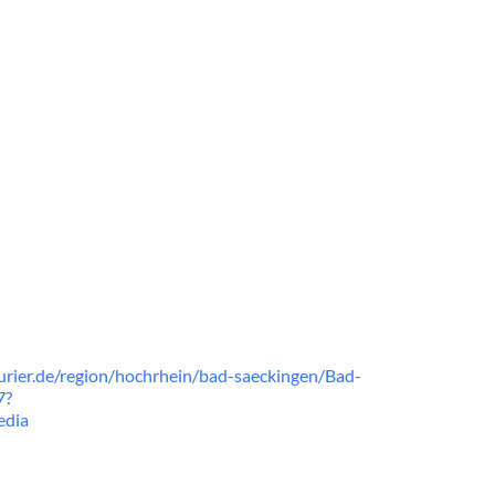
rier.de/region/hochrhein/bad-saeckingen/Bad-
7?
edia