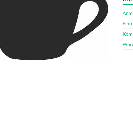
Anm
Eint
Komm
Word