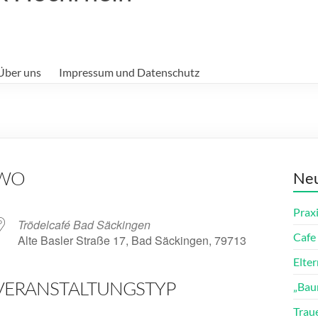
Über uns
Impressum und Datenschutz
WO
Neu
Prax
Trödelcafé Bad Säckingen
Cafe 
Alte Basler Straße 17, Bad Säckingen, 79713
Elte
VERANSTALTUNGSTYP
„Bau
ender
iCalendar
Trau