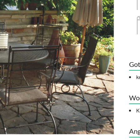
Got
k
Woc
K
Ang