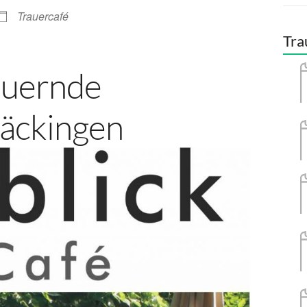
Trauercafé
Tra
auernde
äckingen