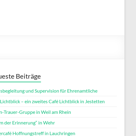
este Beiträge
isbegleitung und Supervision für Ehrenamtliche
Lichtblick – ein zweites Café Lichtblick in Jestetten
rn-Trauer-Gruppe in Weil am Rhein
m der Erinnerung“ in Wehr
ercafé Hoffnungstreff in Lauchringen
Office 365
Outlook Live