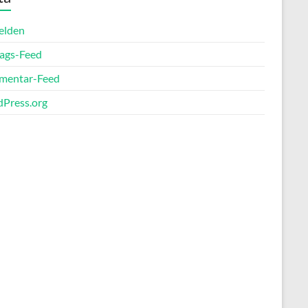
elden
rags-Feed
entar-Feed
Press.org