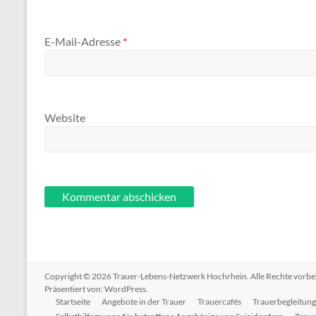
E-Mail-Adresse
*
Website
Copyright © 2026
Trauer-Lebens-Netzwerk Hochrhein
. Alle Rechte vorb
Präsentiert von:
WordPress
.
Startseite
Angebote in der Trauer
Trauercafés
Trauerbegleitung