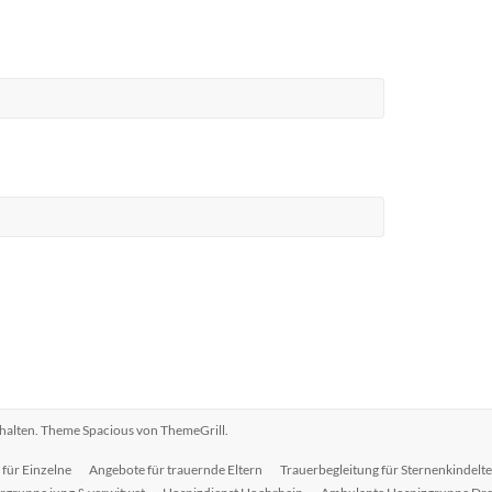
ehalten. Theme
Spacious
von ThemeGrill.
 für Einzelne
Angebote für trauernde Eltern
Trauerbegleitung für Sternenkindelt