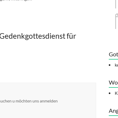
Gedenkgottesdienst für
Got
k
Woc
K
esuchen u möchten uns anmelden
Ang