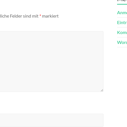
Anm
liche Felder sind mit
*
markiert
Eint
Komm
Word