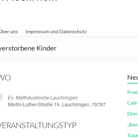
Über uns
Impressum und Datenschutz
verstorbene Kinder
WO
Neu
Prax
Ev. Matthäuskirche Lauchringen
Cafe 
Martin-Luther-Straße 15, Lauchringen, 79787
Elte
VERANSTALTUNGSTYP
„Bau
ender
iCalendar
Trau