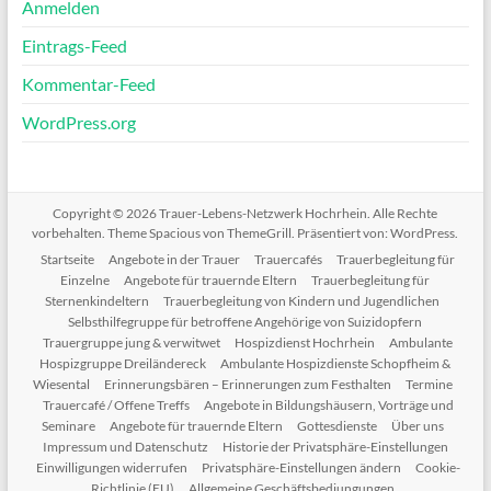
Anmelden
Eintrags-Feed
Kommentar-Feed
WordPress.org
Copyright © 2026
Trauer-Lebens-Netzwerk Hochrhein
. Alle Rechte
vorbehalten. Theme
Spacious
von ThemeGrill. Präsentiert von:
WordPress
.
Startseite
Angebote in der Trauer
Trauercafés
Trauerbegleitung für
Einzelne
Angebote für trauernde Eltern
Trauerbegleitung für
Sternenkindeltern
Trauerbegleitung von Kindern und Jugendlichen
Selbsthilfegruppe für betroffene Angehörige von Suizidopfern
Trauergruppe jung & verwitwet
Hospizdienst Hochrhein
Ambulante
Hospizgruppe Dreiländereck
Ambulante Hospizdienste Schopfheim &
Wiesental
Erinnerungsbären – Erinnerungen zum Festhalten
Termine
Trauercafé / Offene Treffs
Angebote in Bildungshäusern, Vorträge und
Seminare
Angebote für trauernde Eltern
Gottesdienste
Über uns
Impressum und Datenschutz
Historie der Privatsphäre-Einstellungen
Einwilligungen widerrufen
Privatsphäre-Einstellungen ändern
Cookie-
Richtlinie (EU)
Allgemeine Geschäftsbediungungen