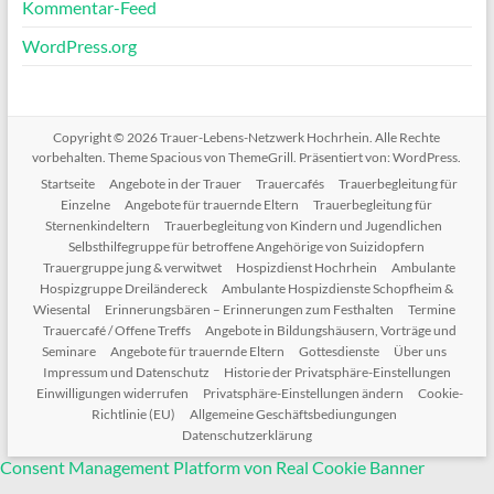
Kommentar-Feed
WordPress.org
Copyright © 2026
Trauer-Lebens-Netzwerk Hochrhein
. Alle Rechte
vorbehalten. Theme
Spacious
von ThemeGrill. Präsentiert von:
WordPress
.
Startseite
Angebote in der Trauer
Trauercafés
Trauerbegleitung für
Einzelne
Angebote für trauernde Eltern
Trauerbegleitung für
Sternenkindeltern
Trauerbegleitung von Kindern und Jugendlichen
Selbsthilfegruppe für betroffene Angehörige von Suizidopfern
Trauergruppe jung & verwitwet
Hospizdienst Hochrhein
Ambulante
Hospizgruppe Dreiländereck
Ambulante Hospizdienste Schopfheim &
Wiesental
Erinnerungsbären – Erinnerungen zum Festhalten
Termine
Trauercafé / Offene Treffs
Angebote in Bildungshäusern, Vorträge und
Seminare
Angebote für trauernde Eltern
Gottesdienste
Über uns
Impressum und Datenschutz
Historie der Privatsphäre-Einstellungen
Einwilligungen widerrufen
Privatsphäre-Einstellungen ändern
Cookie-
Richtlinie (EU)
Allgemeine Geschäftsbediungungen
Datenschutzerklärung
Consent Management Platform von Real Cookie Banner