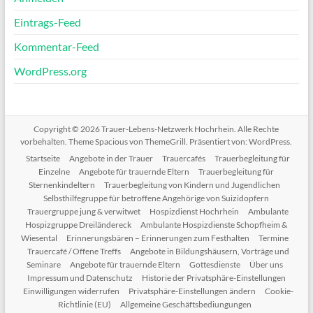
Eintrags-Feed
Kommentar-Feed
WordPress.org
Copyright © 2026
Trauer-Lebens-Netzwerk Hochrhein
. Alle Rechte
vorbehalten. Theme
Spacious
von ThemeGrill. Präsentiert von:
WordPress
.
Startseite
Angebote in der Trauer
Trauercafés
Trauerbegleitung für
Einzelne
Angebote für trauernde Eltern
Trauerbegleitung für
Sternenkindeltern
Trauerbegleitung von Kindern und Jugendlichen
Selbsthilfegruppe für betroffene Angehörige von Suizidopfern
Trauergruppe jung & verwitwet
Hospizdienst Hochrhein
Ambulante
Hospizgruppe Dreiländereck
Ambulante Hospizdienste Schopfheim &
Wiesental
Erinnerungsbären – Erinnerungen zum Festhalten
Termine
Trauercafé / Offene Treffs
Angebote in Bildungshäusern, Vorträge und
Seminare
Angebote für trauernde Eltern
Gottesdienste
Über uns
Impressum und Datenschutz
Historie der Privatsphäre-Einstellungen
Einwilligungen widerrufen
Privatsphäre-Einstellungen ändern
Cookie-
Richtlinie (EU)
Allgemeine Geschäftsbediungungen