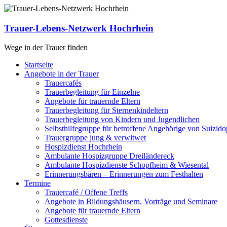
Zum
Inhalt
springen
Trauer-Lebens-Netzwerk Hochrhein
Wege in der Trauer finden
Menü
Startseite
Angebote in der Trauer
Trauercafés
Trauerbegleitung für Einzelne
Angebote für trauernde Eltern
Trauerbegleitung für Sternenkindeltern
Trauerbegleitung von Kindern und Jugendlichen
Selbsthilfegruppe für betroffene Angehörige von Suizido
Trauergruppe jung & verwitwet
Hospizdienst Hochrhein
Ambulante Hospizgruppe Dreiländereck
Ambulante Hospizdienste Schopfheim & Wiesental
Erinnerungsbären – Erinnerungen zum Festhalten
Termine
Trauercafé / Offene Treffs
Angebote in Bildungshäusern, Vorträge und Seminare
Angebote für trauernde Eltern
Gottesdienste