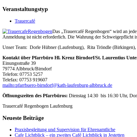
Veranstaltungstyp
Trauercafé
Das „Trauercafé Regenbogen“ wird an je
Anmeldung ist nicht erforderlich. Die Wahrung der Schweigepflicht ist
Unser Team: Dorle Hübner (Laufenburg), Rita Tröndle (Birkingen), 
Kontakt über Pfarrbüro Hl. Kreuz Birndorf/St. Laurentius Unte
Einungsstraße 39
79774 Albbruck/Birndorf
Telefon: 07753 5257
Telefax: 07753 919607
mailto:pfarrbuero-birndorf@kath-laufenburg-albbruck.de
Öffnungszeiten des Pfarrbüros:
Dienstag 14:30 bis 16:30 Uhr, Don
Trauercafé Regenbogen Laufenburg
Neueste Beiträge
Praxisbegleitung und Supervision für Ehrenamtliche
Cafe Lichtblick – ein zweites Café Lichtblick in Jestetten