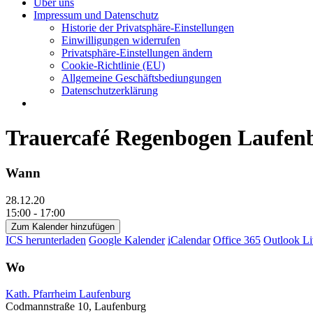
Über uns
Impressum und Datenschutz
Historie der Privatsphäre-Einstellungen
Einwilligungen widerrufen
Privatsphäre-Einstellungen ändern
Cookie-Richtlinie (EU)
Allgemeine Geschäftsbediungungen
Datenschutzerklärung
Trauercafé Regenbogen Laufen
Wann
28.12.20
15:00 - 17:00
Zum Kalender hinzufügen
ICS herunterladen
Google Kalender
iCalendar
Office 365
Outlook Li
Wo
Kath. Pfarrheim Laufenburg
Codmannstraße 10, Laufenburg