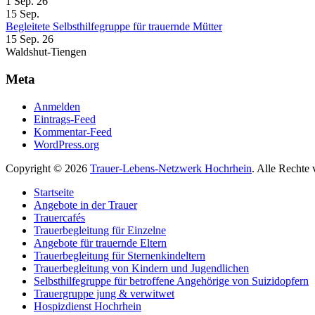
1 Sep. 26
15
Sep.
Begleitete Selbsthilfegruppe für trauernde Mütter
15 Sep. 26
Waldshut-Tiengen
Meta
Anmelden
Eintrags-Feed
Kommentar-Feed
WordPress.org
Copyright © 2026
Trauer-Lebens-Netzwerk Hochrhein
. Alle Rechte
Startseite
Angebote in der Trauer
Trauercafés
Trauerbegleitung für Einzelne
Angebote für trauernde Eltern
Trauerbegleitung für Sternenkindeltern
Trauerbegleitung von Kindern und Jugendlichen
Selbsthilfegruppe für betroffene Angehörige von Suizidopfern
Trauergruppe jung & verwitwet
Hospizdienst Hochrhein