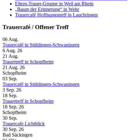
Eltern-Trauer-Gruppe in Weil am Rhein
„Baum der Erinnerung“ in Wehr
Trauercafé Hoffnungstreff in Lauchringen
Trauercafé / Offener Treff
06
Aug.
Trauercafé in Stühlingen-Schwaningen
6 Aug. 26
21
Aug.
Trauertreff in Schopfheim
21 Aug. 26
Schopfheim
03
Sep.
Trauercafé in Stühlingen-Schwaningen
3 Sep. 26
18
Sep.
Trauertreff in Schopfheim
18 Sep. 26
Schopfheim
30
Sep.
Trauercafe Lichtblick
30 Sep. 26
Bad Säckingen