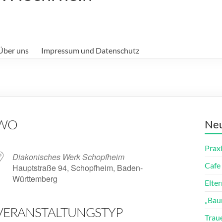
Über uns
Impressum und Datenschutz
WO
Neu
Prax
Diakonisches Werk Schopfheim
Cafe 
Hauptstraße 94, Schopfheim, Baden-
Württemberg
Elte
„Bau
VERANSTALTUNGSTYP
ender
iCalendar
Trau