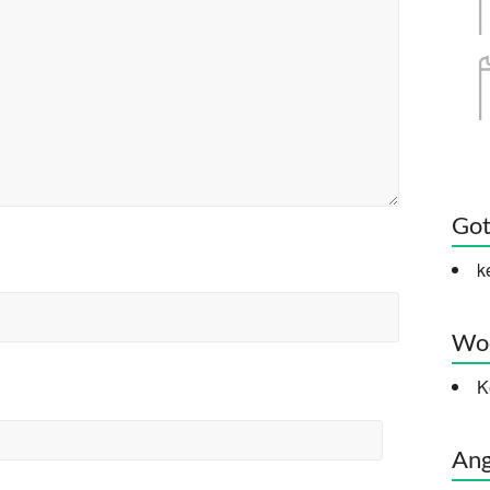
Got
k
Woc
K
Ang