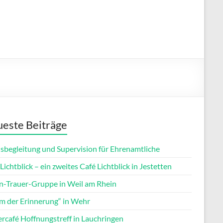
este Beiträge
isbegleitung und Supervision für Ehrenamtliche
Lichtblick – ein zweites Café Lichtblick in Jestetten
rn-Trauer-Gruppe in Weil am Rhein
m der Erinnerung“ in Wehr
ercafé Hoffnungstreff in Lauchringen
Office 365
Outlook Live