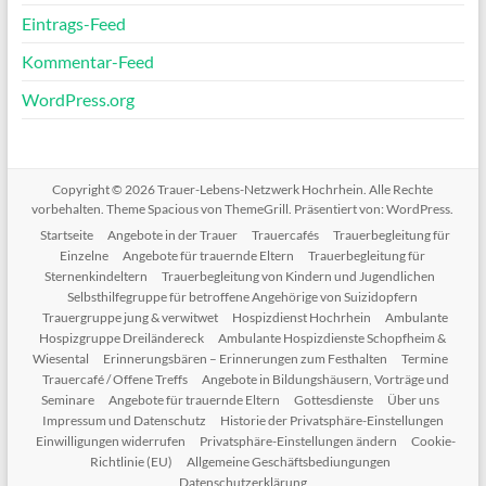
Eintrags-Feed
Kommentar-Feed
WordPress.org
Copyright © 2026
Trauer-Lebens-Netzwerk Hochrhein
. Alle Rechte
vorbehalten. Theme
Spacious
von ThemeGrill. Präsentiert von:
WordPress
.
Startseite
Angebote in der Trauer
Trauercafés
Trauerbegleitung für
Einzelne
Angebote für trauernde Eltern
Trauerbegleitung für
Sternenkindeltern
Trauerbegleitung von Kindern und Jugendlichen
Selbsthilfegruppe für betroffene Angehörige von Suizidopfern
Trauergruppe jung & verwitwet
Hospizdienst Hochrhein
Ambulante
Hospizgruppe Dreiländereck
Ambulante Hospizdienste Schopfheim &
Wiesental
Erinnerungsbären – Erinnerungen zum Festhalten
Termine
Trauercafé / Offene Treffs
Angebote in Bildungshäusern, Vorträge und
Seminare
Angebote für trauernde Eltern
Gottesdienste
Über uns
Impressum und Datenschutz
Historie der Privatsphäre-Einstellungen
Einwilligungen widerrufen
Privatsphäre-Einstellungen ändern
Cookie-
Richtlinie (EU)
Allgemeine Geschäftsbediungungen
Datenschutzerklärung