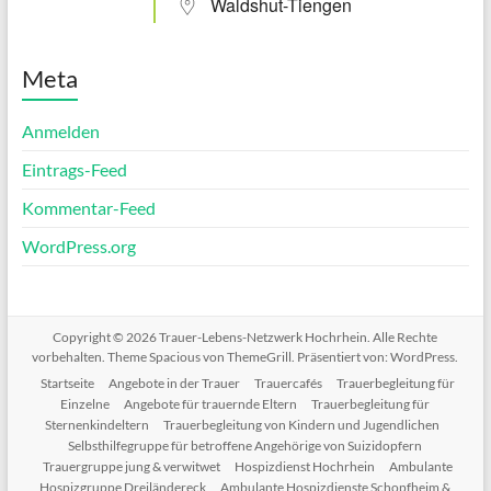
Waldshut-Tiengen
Meta
Anmelden
Eintrags-Feed
Kommentar-Feed
WordPress.org
Copyright © 2026
Trauer-Lebens-Netzwerk Hochrhein
. Alle Rechte
vorbehalten. Theme
Spacious
von ThemeGrill. Präsentiert von:
WordPress
.
Startseite
Angebote in der Trauer
Trauercafés
Trauerbegleitung für
Einzelne
Angebote für trauernde Eltern
Trauerbegleitung für
Sternenkindeltern
Trauerbegleitung von Kindern und Jugendlichen
Selbsthilfegruppe für betroffene Angehörige von Suizidopfern
Trauergruppe jung & verwitwet
Hospizdienst Hochrhein
Ambulante
Hospizgruppe Dreiländereck
Ambulante Hospizdienste Schopfheim &