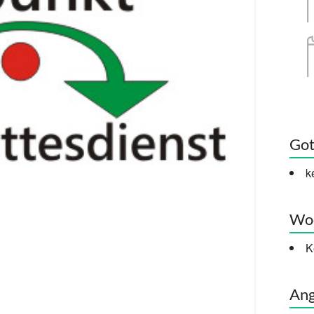
Got
k
Woc
K
Ang