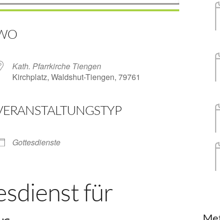
WO
Kath. Pfarrkirche Tiengen
Kirchplatz, Waldshut-Tiengen, 79761
VERANSTALTUNGSTYP
ender
iCalendar
Gottesdienste
sdienst für
Me