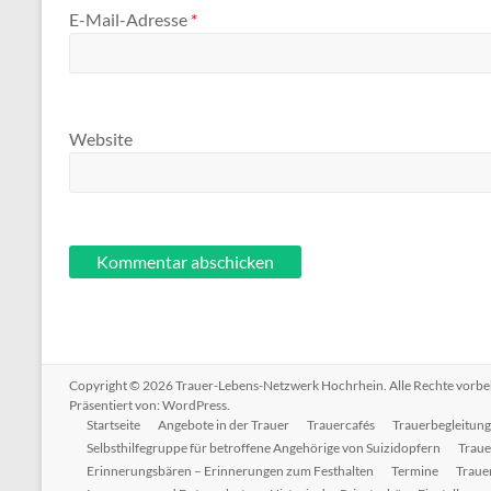
E-Mail-Adresse
*
Website
Copyright © 2026
Trauer-Lebens-Netzwerk Hochrhein
. Alle Rechte vorb
Präsentiert von:
WordPress
.
Startseite
Angebote in der Trauer
Trauercafés
Trauerbegleitung
Selbsthilfegruppe für betroffene Angehörige von Suizidopfern
Traue
Erinnerungsbären – Erinnerungen zum Festhalten
Termine
Trauer