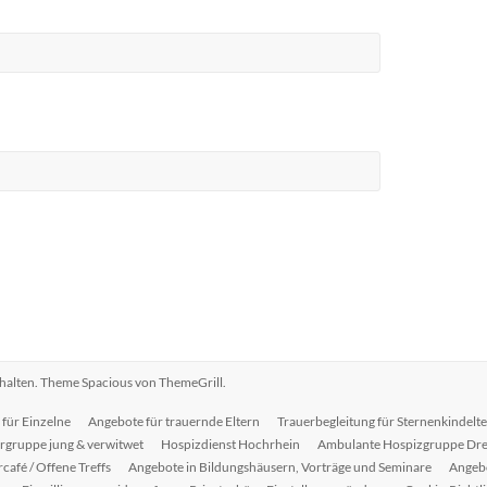
ehalten. Theme
Spacious
von ThemeGrill.
 für Einzelne
Angebote für trauernde Eltern
Trauerbegleitung für Sternenkindelt
rgruppe jung & verwitwet
Hospizdienst Hochrhein
Ambulante Hospizgruppe Dre
café / Offene Treffs
Angebote in Bildungshäusern, Vorträge und Seminare
Angebo