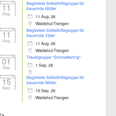
Begleitete Selbsthilfegruppe für
11
trauernde Mütter
Aug.
11 Aug. 26
Waldshut-Tiengen
Begleitete Selbsthilfegruppe für
11
trauernde Väter
Aug.
11 Aug. 26
Waldshut-Tiengen
Trauergruppe "Schmetterling"
01
1 Sep. 26
Office 365
Outlook Live
Sep.
Begleitete Selbsthilfegruppe für
15
trauernde Mütter
Sep.
15 Sep. 26
Waldshut-Tiengen
ta