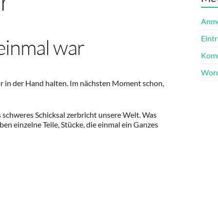
r
Anm
Eint
 einmal war
Komm
Word
wir in der Hand halten. Im nächsten Moment schon,
 schweres Schicksal zerbricht unsere Welt. Was
ben einzelne Teile, Stücke, die einmal ein Ganzes