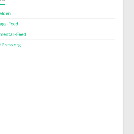
elden
rags-Feed
entar-Feed
Press.org