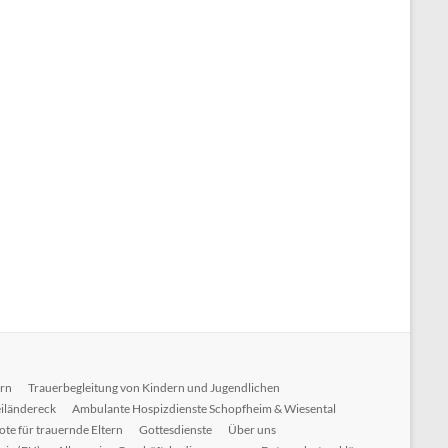
ern
Trauerbegleitung von Kindern und Jugendlichen
iländereck
Ambulante Hospizdienste Schopfheim & Wiesental
te für trauernde Eltern
Gottesdienste
Über uns