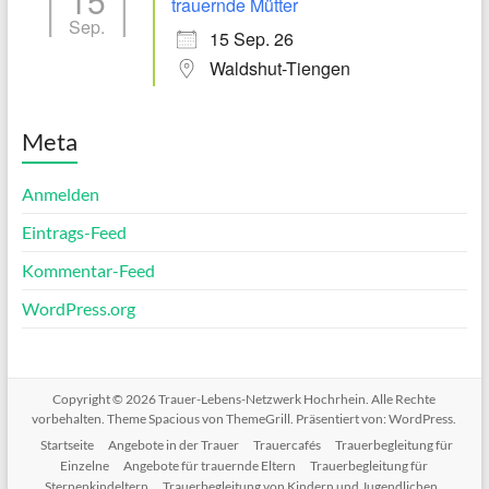
15
trauernde Mütter
Sep.
15 Sep. 26
Waldshut-Tiengen
Meta
Anmelden
Eintrags-Feed
Kommentar-Feed
WordPress.org
Copyright © 2026
Trauer-Lebens-Netzwerk Hochrhein
. Alle Rechte
vorbehalten. Theme
Spacious
von ThemeGrill. Präsentiert von:
WordPress
.
Startseite
Angebote in der Trauer
Trauercafés
Trauerbegleitung für
Einzelne
Angebote für trauernde Eltern
Trauerbegleitung für
Sternenkindeltern
Trauerbegleitung von Kindern und Jugendlichen