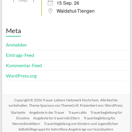
15 Sep. 26
Waldshut-Tiengen
Meta
Anmelden
Eintrags-Feed
Kommentar-Feed
WordPress.org
Copyright © 2026
Trauer-Lebens-Netzwerk Hochrhein
. Alle Rechte
vorbehalten. Theme
Spacious
von ThemeGrill. Präsentiert von:
WordPress
.
Startseite
Angebote in der Trauer
Trauercafés
Trauerbegleitung für
Einzelne
Angebote für trauernde Eltern
Trauerbegleitung für
Sternenkindeltern
Trauerbegleitung von Kindern und Jugendlichen
Selbsthilfegruppe für betroffene Angehörige von Suizidopfern