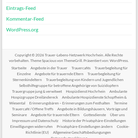
Eintrags-Feed
Kommentar-Feed
WordPress.org
Copyright © 2026
Trauer-Lebens-Netzwerk Hochrhein
. Alle Rechte
vorbehalten. Theme
Spacious
von ThemeGrill. Präsentiert von:
WordPress
.
Startseite
Angebote in der Trauer
Trauercafés
Trauerbegleitung für
Einzelne
Angebote für trauernde Eltern
Trauerbegleitung für
Sternenkindeltern
Trauerbegleitung von Kindern und Jugendlichen
Selbsthilfegruppe für betroffene Angehörige von Suizidopfern
Trauergruppe jung & verwitwet
Hospizdienst Hochrhein
Ambulante
Hospizgruppe Dreiländereck
Ambulante Hospizdienste Schopfheim &
Wiesental
Erinnerungsbären – Erinnerungen zum Festhalten
Termine
Trauercafé / Offene Treffs
Angebote in Bildungshäusern, Vorträge und
Seminare
Angebote für trauernde Eltern
Gottesdienste
Über uns
Impressum und Datenschutz
Historie der Privatsphäre-Einstellungen
Einwilligungen widerrufen
Privatsphäre-Einstellungen ändern
Cookie-
Richtlinie (EU)
Allgemeine Geschäftsbediungungen