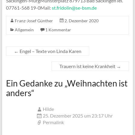
Säckingen-MurgMünsterplatz 879713 Bad SäckingenTel.
07761-568 19-0Mail:
st.fridolin@se-bsm.de
Franz-Josef Günther
2. Dezember 2020
Allgemein
1 Kommentar
←
Engel – Texte von Linda Karen
Trauern ist keine Krankheit
→
Ein Gedanke zu „
Weihnachten ist
anders
“
Hilde
25. Dezember 2025 um 23:17 Uhr
Permalink