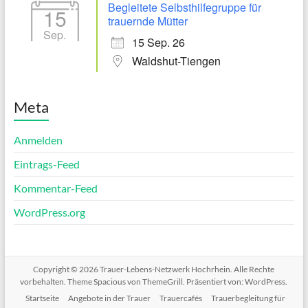
Begleitete Selbsthilfegruppe für
15
trauernde Mütter
Sep.
15 Sep. 26
Waldshut-Tiengen
Meta
Anmelden
Eintrags-Feed
Kommentar-Feed
WordPress.org
Copyright © 2026
Trauer-Lebens-Netzwerk Hochrhein
. Alle Rechte
vorbehalten. Theme
Spacious
von ThemeGrill. Präsentiert von:
WordPress
.
Startseite
Angebote in der Trauer
Trauercafés
Trauerbegleitung für