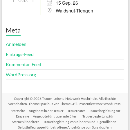
15 Sep. 26
Waldshut-Tiengen
Meta
Anmelden
Eintrags-Feed
Kommentar-Feed
WordPress.org
Copyright © 2026
Trauer-Lebens-Netzwerk Hochrhein
. Alle Rechte
vorbehalten. Theme
Spacious
von ThemeGrill. Präsentiert von:
WordPress
.
Startseite
Angebote in der Trauer
Trauercafés
Trauerbegleitung für
Einzelne
Angebote für trauernde Eltern
Trauerbegleitung für
Sternenkindeltern
Trauerbegleitung von Kindern und Jugendlichen
Selbsthilfegruppe für betroffene Angehörige von Suizidopfern